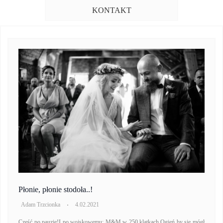
KONTAKT
Płonie, płonie stodoła..!
Adam Trzcionka
4.02.2021
Cześć po pauzie!I po wojskowemu: M&M w 250 klatkach.Ogień by się mógł