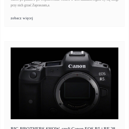
przy nich grzać.Zapraszam,a.
zobacz więcej
BIG BROTHERS SHOW, czyli Canon EOS R5 i RF 28-