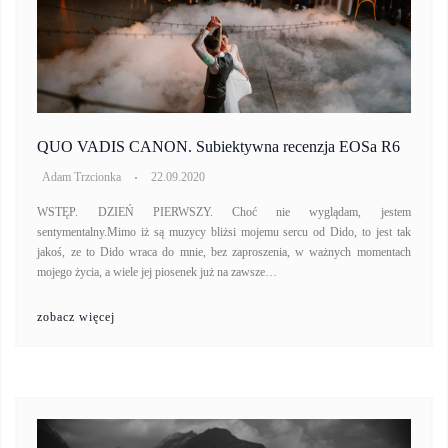
QUO VADIS CANON. Subiektywna recenzja EOSa R6
Adam Trzcionka
22.09.2020
WSTĘP. DZIEŃ PIERWSZY. Choć nie wyglądam, jestem
sentymentalny.Mimo iż są muzycy bliżsi mojemu sercu od Dido, to jest tak
jakoś, ze to Dido wraca do mnie, bez zaproszenia, w ważnych momentach
mojego życia, a wiele jej piosenek już na zawsze…
zobacz więcej