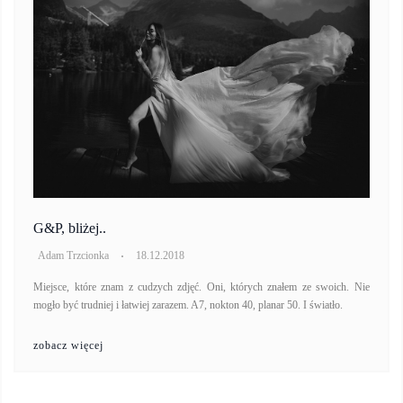
G&P, bliżej..
Adam Trzcionka
18.12.2018
Miejsce, które znam z cudzych zdjęć. Oni, których znałem ze swoich. Nie
mogło być trudniej i łatwiej zarazem. A7, nokton 40, planar 50. I światło.
zobacz więcej