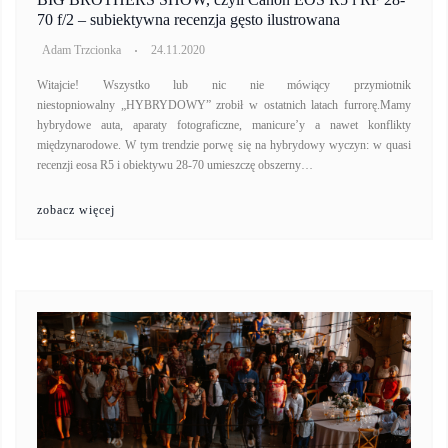
70 f/2 – subiektywna recenzja gęsto ilustrowana
Adam Trzcionka
24.11.2020
Witajcie! Wszystko lub nic nie mówiący przymiotnik
niestopniowalny „HYBRYDOWY” zrobił w ostatnich latach furrorę.Mamy
hybrydowe auta, aparaty fotograficzne, manicure’y a nawet konflikty
międzynarodowe. W tym trendzie porwę się na hybrydowy wyczyn: w quasi
recenzji eosa R5 i obiektywu 28-70 umieszczę obszerny…
zobacz więcej