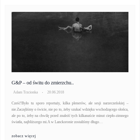
G&P – od świtu do zmierzchu..
Adam Trzcionka
20.06.2018
Cześć!Było tu sporo reportaży, kilka plenerów, ale sesji narzeczeńskiej –
nie.Zaczęliśmy o świcie, nie po to, żeby szukać wdzięku wschodzącego słońca,
ale po to, żeby na chwilę przed znaleźć tych kilkanaście minut ciepło-zimnego
światła, najbliższego mi.A w Lanckoronie zostaliśmy długo…
zobacz więcej