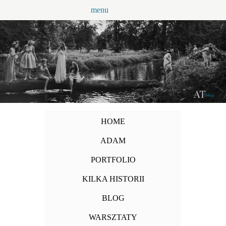
Przejdź
menu
do
treści
HOME
ADAM
PORTFOLIO
KILKA HISTORII
BLOG
WARSZTATY