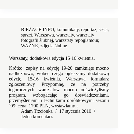
BIEŻĄCE INFO
,
komunikaty
,
reportaż
,
sesja
,
sprzęt
,
Warszawa
,
warsztaty
,
warsztaty
fotografii ślubnej
,
warsztaty repoglamour
,
WAŻNE
,
zdjęcia ślubne
Warsztaty, dodatkowa edycja 15-16 kwietnia.
Krótko: zapisy na edycję 19-20 zamknięte mocno
nadliczbowo, wobec czego ogłaszamy dodatkową
edycję. 15-16 kwietnia, Warszawa formularz
zgłoszeniowy Przypomnę, że na potrzeby
tegorocznych warsztatów mocno odświeżyliśmy
program, wzbogacając go doświadczeniami,
przemyśleniami i technikami obróbkowymi sezonu
’09; cena: 1700 PLN, wystawiamy…
Adam Trzcionka
17 stycznia 2010
Jeden komentarz