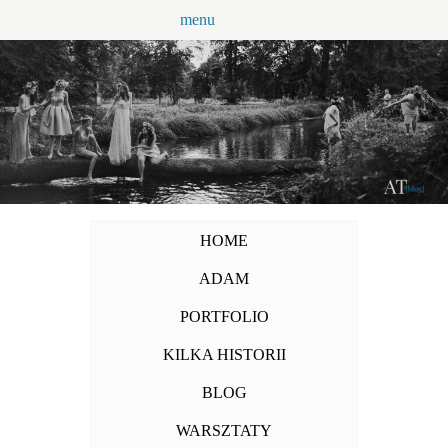
Przejdź
menu
do
treści
HOME
ADAM
PORTFOLIO
KILKA HISTORII
BLOG
WARSZTATY