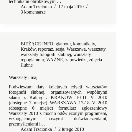
technikami obróbkowymi…
Adam Trzcionka
17 maja 2010
3 komentarze
BIEŻĄCE INFO
,
glamour
,
komunikaty
,
Kraków
,
reportaż
,
sesja
,
Warszawa
,
warsztaty
,
warsztaty fotografii ślubnej
,
warsztaty
repoglamour
,
WAŻNE
,
zapowiedzi
,
zdjęcia
ślubne
Warsztaty i maj
Podwieszam daty kolejnych edycji warsztatów
fotografii ślubnej, organizowanych wspólnymi
siłami z Kaliną : KRAKÓW 10-11 V 2010
(dostępne 7 miejsc) WARSZAWA 17-18 V 2010
(dostępne 6 miejsc) formularz zgłoszeniowy
Warsztaty 2010 z mocno odświeżonym programem,
wzbogaconym naszymi doświadczeniami,
przemyśleniami i…
Adam Trzcionka
2 lutego 2010