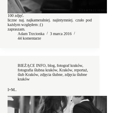
100 zdjęć.
liczne naj. najkameralniej. najintymniej. czuło pod
każdym względem ;{)
zapraszam.
Adam Trzcionka
3 marca 2016
44 komentarze
BIEŻĄCE INFO
,
blog
,
fotograf kraków
,
fotografia ślubna kraków
,
Kraków
,
reportaż
,
ślub Kraków
,
zdjęcia ślubne
,
zdjęcia ślubne
kraków
I+M..