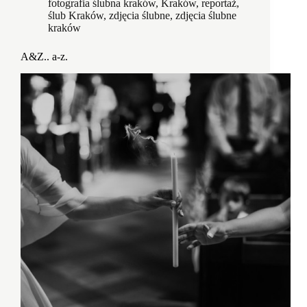
fotografia ślubna kraków
,
Kraków
,
reportaż
,
ślub Kraków
,
zdjęcia ślubne
,
zdjęcia ślubne
kraków
A&Z.. a-z.