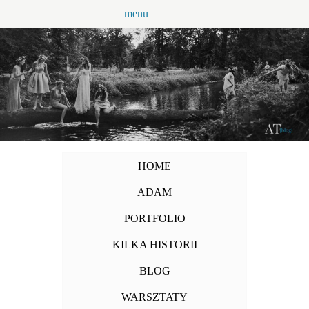
Przejdź
menu
do
treści
HOME
ADAM
PORTFOLIO
KILKA HISTORII
BLOG
WARSZTATY