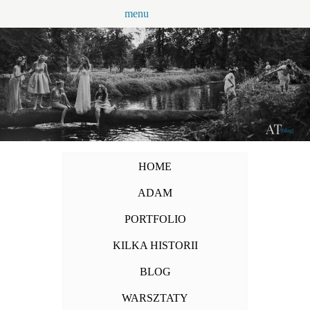
Przejdź
menu
do
treści
HOME
ADAM
PORTFOLIO
KILKA HISTORII
BLOG
WARSZTATY