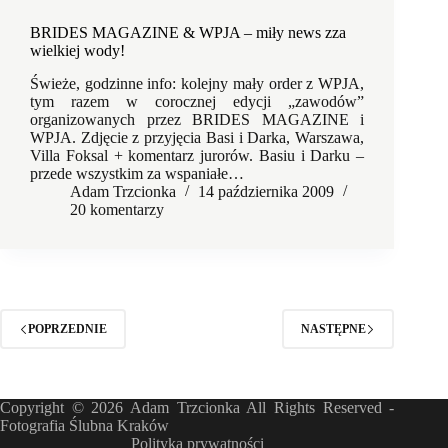
BRIDES MAGAZINE & WPJA – miły news zza
wielkiej wody!
Świeże, godzinne info: kolejny mały order z WPJA,
tym razem w corocznej edycji „zawodów”
organizowanych przez BRIDES MAGAZINE i
WPJA. Zdjęcie z przyjęcia Basi i Darka, Warszawa,
Villa Foksal + komentarz jurorów. Basiu i Darku –
przede wszystkim za wspaniałe…
Adam Trzcionka
14 października 2009
20 komentarzy
POPRZEDNIE
NASTĘPNE
Copyright © 2026 Adam Trzcionka All Rights Reserved -
Fotografia Ślubna Kraków
Polityka prywatności