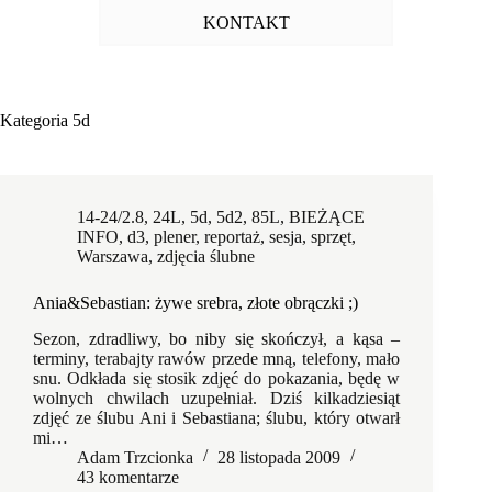
KONTAKT
Kategoria
5d
14-24/2.8
,
24L
,
5d
,
5d2
,
85L
,
BIEŻĄCE
INFO
,
d3
,
plener
,
reportaż
,
sesja
,
sprzęt
,
Warszawa
,
zdjęcia ślubne
Ania&Sebastian: żywe srebra, złote obrączki ;)
Sezon, zdradliwy, bo niby się skończył, a kąsa –
terminy, terabajty rawów przede mną, telefony, mało
snu. Odkłada się stosik zdjęć do pokazania, będę w
wolnych chwilach uzupełniał. Dziś kilkadziesiąt
zdjęć ze ślubu Ani i Sebastiana; ślubu, który otwarł
mi…
Adam Trzcionka
28 listopada 2009
43 komentarze