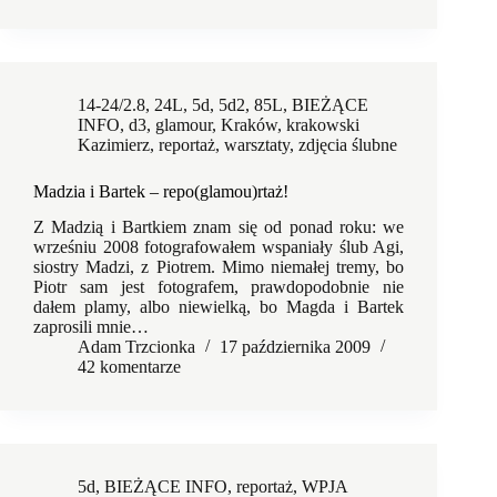
14-24/2.8
,
24L
,
5d
,
5d2
,
85L
,
BIEŻĄCE
INFO
,
d3
,
glamour
,
Kraków
,
krakowski
Kazimierz
,
reportaż
,
warsztaty
,
zdjęcia ślubne
Madzia i Bartek – repo(glamou)rtaż!
Z Madzią i Bartkiem znam się od ponad roku: we
wrześniu 2008 fotografowałem wspaniały ślub Agi,
siostry Madzi, z Piotrem. Mimo niemałej tremy, bo
Piotr sam jest fotografem, prawdopodobnie nie
dałem plamy, albo niewielką, bo Magda i Bartek
zaprosili mnie…
Adam Trzcionka
17 października 2009
42 komentarze
5d
,
BIEŻĄCE INFO
,
reportaż
,
WPJA