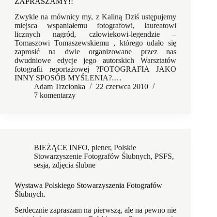
ZAPRASZAMY!!
Zwykle na mównicy my, z Kaliną Dziś ustępujemy
miejsca wspaniałemu fotografowi, laureatowi
licznych nagród, człowiekowi-legendzie –
Tomaszowi Tomaszewskiemu , którego udało się
zaprosić na dwie organizowane przez nas
dwudniowe edycje jego autorskich Warsztatów
fotografii reportażowej ?FOTOGRAFIA JAKO
INNY SPOSÓB MYŚLENIA?.…
Adam Trzcionka
22 czerwca 2010
7 komentarzy
BIEŻĄCE INFO
,
plener
,
Polskie
Stowarzyszenie Fotografów Ślubnych
,
PSFS
,
sesja
,
zdjęcia ślubne
Wystawa Polskiego Stowarzyszenia Fotografów
Ślubnych.
Serdecznie zapraszam na pierwszą, ale na pewno nie