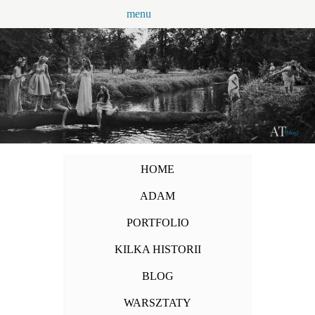
Przejdź
menu
do
treści
HOME
ADAM
PORTFOLIO
KILKA HISTORII
BLOG
WARSZTATY