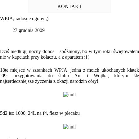
KONTAKT
WPJA, radosne ogony ;)
27 grudnia 2009
Dziś niedługi, nocny donos – spóźniony, bo w tym roku świętowałem
nie w kapciach przy kołaczu, a z aparatem ;{)
18te miejsce w szrankach WPJA, jedna z moich ukochanych klatek
’09: przygotowania do ślubu Ani i Wojtka, którym ślę
najserdeczniejsze życzenia z okazji narodzin córy!
————–
5d2 iso 1000, 24L na f4, flesz w plecaku