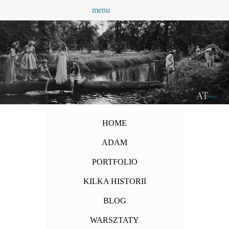
Przejdź
menu
do
treści
HOME
ADAM
PORTFOLIO
KILKA HISTORII
BLOG
WARSZTATY