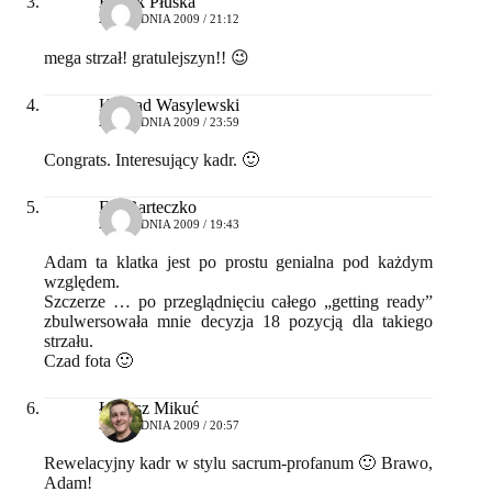
Bartek Płuska
28 GRUDNIA 2009 / 21:12
mega strzał! gratulejszyn!! 😉
Konrad Wasylewski
28 GRUDNIA 2009 / 23:59
Congrats. Interesujący kadr. 🙂
Ela Barteczko
29 GRUDNIA 2009 / 19:43
Adam ta klatka jest po prostu genialna pod każdym
względem.
Szczerze … po przeglądnięciu całego „getting ready”
zbulwersowała mnie decyzja 18 pozycją dla takiego
strzału.
Czad fota 🙂
Łukasz Mikuć
30 GRUDNIA 2009 / 20:57
Rewelacyjny kadr w stylu sacrum-profanum 🙂 Brawo,
Adam!