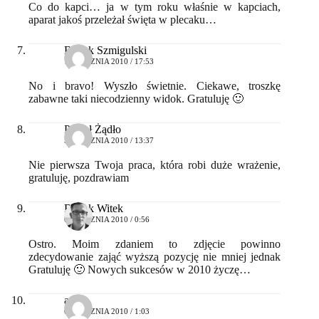
Co do kapci… ja w tym roku właśnie w kapciach,
aparat jakoś przeleżał święta w plecaku…
Bartek Szmigulski
1 STYCZNIA 2010 / 17:53
No i bravo! Wyszło świetnie. Ciekawe, troszkę
zabawne taki niecodzienny widok. Gratuluję 🙂
Paweł Żądło
5 STYCZNIA 2010 / 13:37
Nie pierwsza Twoja praca, która robi duże wrażenie,
gratuluję, pozdrawiam
Bartek Witek
6 STYCZNIA 2010 / 0:56
Ostro. Moim zdaniem to zdjęcie powinno
zdecydowanie zająć wyższą pozycję nie mniej jednak
Gratuluję 🙂 Nowych sukcesów w 2010 życzę…
adam
6 STYCZNIA 2010 / 1:03