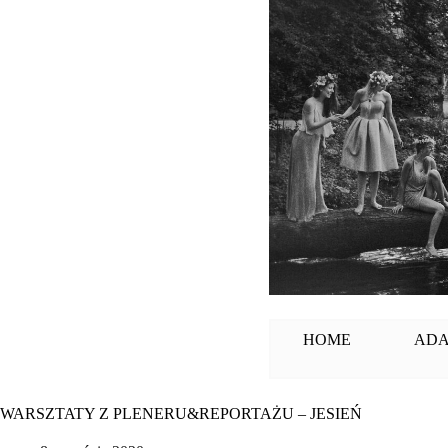
Przejdź
do
treści
HOME
AD
WARSZTATY Z PLENERU&REPORTAŻU – JESIEŃ