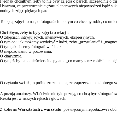
I jednak chciałbym, żeby to nie były zajęcia o parach, szczególnie o tr
Uważam, że przerzucenie ciężaru plenerowych niepowodzeń bądź sukces
nudnych zdjęć pięknych par.
To będą zajęcia o nas, o fotografach – o tym co chcemy robić, co umie
Chciałbym, żeby to były zajęcia o relacjach.
O zdjęciach intrygujących, intensywnych, ekspresyjnych.
O tym co i jak możemy wydobyć z ludzi, żeby „przytulanie” i „magne
O tym jak chcemy fotografować ludzi.
O niepozowaniu w pozowaniu.
O charyzmie.
O tym, żeby na to nieśmiertelne pytanie „co mamy teraz robić” nie mi
O czytaniu światła, o próbie zrozumienia, ze zaprzeczeniem dobrego świ
A pozują amatorzy. Właściwie nie tyle pozują, co chcą być sfotografo
Reszta jest w naszych rękach i głowach.
Z kolei na
Warsztatach z warsztatu
, poświęconym reportażowi i obór