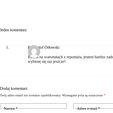
Jeden komentarz
Krzysztof Orłowski
Byłem na warsztatach z reportażu, jestem bardzo z
wybiorę się raz jeszcze!
Dodaj komentarz
Twój adres email nie zostanie opublikowany.
Wymagane pola są oznaczone
*
Nazwa
*
Adres e-mail
*