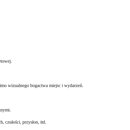
etowej.
, mimo wizualnego bogactwa miejsc i wydarzeń.
znymi.
 czułości, przysłon, itd.