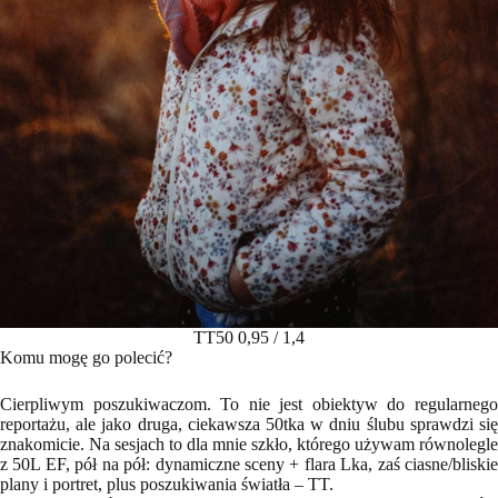
TT50 0,95 / 1,4
Komu mogę go polecić?
Cierpliwym poszukiwaczom. To nie jest obiektyw do regularnego
reportażu, ale jako druga, ciekawsza 50tka w dniu ślubu sprawdzi się
znakomicie. Na sesjach to dla mnie szkło, którego używam równolegle
z 50L EF, pół na pół: dynamiczne sceny + flara Lka, zaś ciasne/bliskie
plany i portret, plus poszukiwania światła – TT.