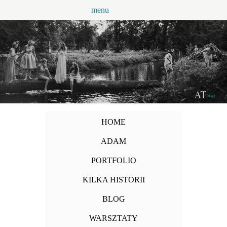
Przejdź
menu
do
treści
HOME
ADAM
PORTFOLIO
KILKA HISTORII
BLOG
WARSZTATY