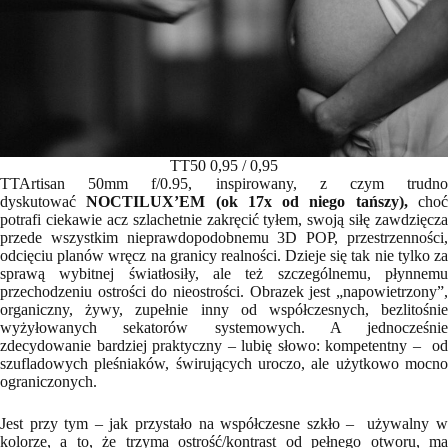
TT50 0,95 / 0,95
TTArtisan 50mm f/0.95, inspirowany, z czym trudno
dyskutować
NOCTILUX’EM (ok 17x od niego tańszy),
cho
potrafi ciekawie acz szlachetnie zakręcić tyłem, swoją siłę zawdzięcza
przede wszystkim nieprawdopodobnemu 3D POP, przestrzenności,
odcięciu planów wręcz na granicy realności. Dzieje się tak nie tylko za
sprawą wybitnej światłosiły, ale też szczególnemu, płynnemu
przechodzeniu ostrości do nieostrości. Obrazek jest „napowietrzony”,
organiczny, żywy, zupełnie inny od współczesnych, bezlitośnie
wyżyłowanych sekatorów systemowych. A jednocześnie
zdecydowanie bardziej praktyczny – lubię słowo: kompetentny – od
szufladowych pleśniaków, świrujących uroczo, ale użytkowo mocno
ograniczonych.
Jest przy tym – jak przystało na współczesne szkło – używalny w
kolorze, a to, że trzyma ostrość/kontrast od pełnego otworu, ma