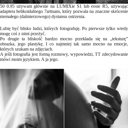
50 0.95 używam głównie na LUMIXie S1 lub eosie R5, używając
adaptera helikoidalnego 7artisans, który pozwala na znaczne skrócenie
niemałego (dalmierzowego) dystansu ostrzenia.
Lubię być blisko ludzi, których fotografuję. Po pierwsze tylko wtedy
mogę coś z nimi przeżyć.
Po drugie ta bliskość bardzo mocno przekłada się na „teksturę”
obrazka, jego plastykę. I co najmniej tak samo mocno na emocje,
których szukam na zdjęciach.
A jeśli fotografia jest formą rozmowy, wypowiedzi, TT zdecydowanie
mówi moim językiem. A ja jego.