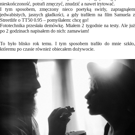
nieskończoność, potrafi zmęczyć, znudzić a nawet irytować.
I tym sposobem, zmęczony nieco poetyką swirly, zapragnąłem
jedwabistych, jasnych gładkości, a gdy trafiłem na film Samuela z
Streetlife o TT50 0.95 – pomyślałem: chcę go!
Fototechnika przesłała demówkę. Miałem 2 tygodnie na testy. Ale już
po 2 godzinach napisałem do nich: zamawiam!
To było blisko rok temu. I tym sposobem trafiło do mnie szkło,
któremu po czasie również obiecałem dożywocie.