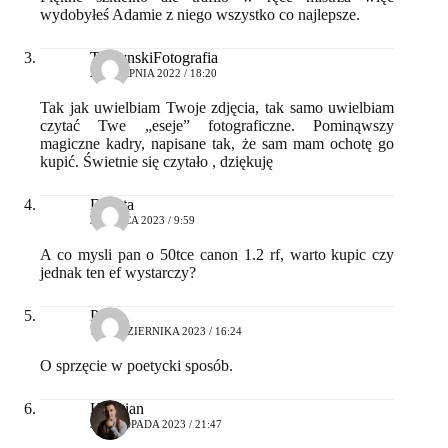
wydobyłeś Adamie z niego wszystko co najlepsze.
TurzynskiFotografia
24 SIERPNIA 2022 / 18:20
Tak jak uwielbiam Twoje zdjęcia, tak samo uwielbiam
czytać Twe „eseje” fotograficzne. Pominąwszy
magiczne kadry, napisane tak, że sam mam ochotę go
kupić. Świetnie się czytało , dziękuję
Dorota
3 MARCA 2023 / 9:59
A co mysli pan o 50tce canon 1.2 rf, warto kupic czy
jednak ten ef wystarczy?
Piotr
1 PAŹDZIERNIKA 2023 / 16:24
O sprzęcie w poetycki sposób.
Krystian
3 LISTOPADA 2023 / 21:47