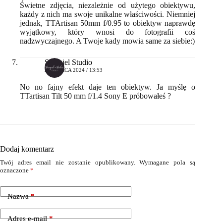
Świetne zdjęcia, niezależnie od użytego obiektywu,
każdy z nich ma swoje unikalne właściwości. Niemniej
jednak, TTArtisan 50mm f/0.95 to obiektyw naprawdę
wyjątkowy, który wnosi do fotografii coś
nadzwyczajnego. A Twoje kady mowia same za siebie:)
Stangiel Studio
21 MARCA 2024 / 13:53
No no fajny efekt daje ten obiektyw. Ja myślę o
TTartisan Tilt 50 mm f/1.4 Sony E próbowałeś ?
Dodaj komentarz
Twój adres email nie zostanie opublikowany.
Wymagane pola są
oznaczone
*
Nazwa
*
Adres e-mail
*