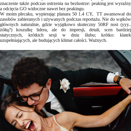
znaczenie także podczas ostrzenia na bezlustrze: peaking jest wyraźny
a odcięcia GO widoczne nawet bez peakingu.
W moim plecaku, wypierając planara 50 1.4 CY, TT awansował do
zasobów zabieranych i używanych podczas reportażu. Nie do wątków
głównych naturalnie, gdzie wyjątkowo skuteczny 50RF nosi (yyy..
żółtą?) koszulkę lidera, ale do impresji, detali, scen bardziej
statycznych, krótkich sesji w dniu ślubu; krótko: klatek
uzupełniających, ale budujących klimat całości. Ważnych.