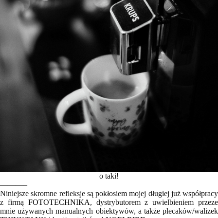
o taki!
———–
Niniejsze skromne refleksje są pokłosiem mojej długiej już współpracy
z firmą
FOTOTECHNIKA
, dystrybutorem z uwielbieniem przez
mnie używanych manualnych obiektywów, a także plecaków/walizek