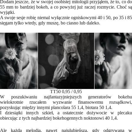
Dodam jeszcze, że w swojej osobistej mitologii przyjąłem, że to, co do
55 mm to bardziej bokeh, a co powyżej już raczej rozmycie. Choć są
wyjątki.
A swoje sesje robię niemal wyłącznie ogniskowymi 40 i 50, po 35 i 85
sięgam tylko wtedy, gdy muszę, bo ciasno lub daleko.
TT50 0,95 / 0,95
W poszukiwaniu najfantazyjniejszych generatorów bokehu
wielokrotnie rzucałem wyzwanie finansowemu rozsądkowi,
pozyskując między innymi plancolara 55 1,4, biotara 50 1,4.
I dziesiątki innych szkieł, a ostatecznie dożywocie w plecaku
obiecując z tych najbardziej bokehogennych noktonowi 40 1,4.
Ale każda melodia, nawet najulubieńsza, gdy odgrywana w