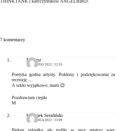
THINKTANK i kart/czytników ANGELBIRD.
7 komentarzy
Mariusz
24 LUTEGO 2022 / 12:55
Poetyka godna artysty. Pokłony i podziękowania za
recenzję …
A szkło wyjątkowe, mam 😉
Pozdrawiam ciepło
M
Krzysiek Serafiński
2 CZERWCA 2022 / 13:09
Piękne szkiełko ale trafiło w ręce mistrza więc