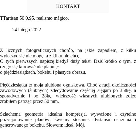
KONTAKT
TTartisan 50 0.95, realismo mágico.
24 lutego 2022
Z licznych fotograficznych chorób, na jakie zapadłem, z kilku
wyleczyć się nie mogę, a z kilku nie chcę.
O tych pierwszych napiszę kiedyś duży tekst. Dziś krótko o tym, z
czego się kurować nie planuję:
o pięćdziesiątkach, bokehu i plastyce obrazu.
Pięćdziesiątka to moja ulubiona ogniskowa. Choć z racji okoliczności
zawodowych (ślubnych) zdecydowanie częściej sięgam po 35tkę, a
sporadycznie i po 28kę, większość własnych ulubionych zdjęć
zrobiłem patrząc przez 50 mm.
Szlachetna geometria, idealna kompresja, wyważone i czytelne
pozycjonowanie planów; świetny stosunek dystansu ostrzenia i
generowanego bokehu. Słowem: ideał. Mój.