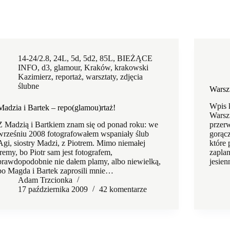
14-24/2.8
,
24L
,
5d
,
5d2
,
85L
,
BIEŻĄCE
INFO
,
d3
,
glamour
,
Kraków
,
krakowski
Kazimierz
,
reportaż
,
warsztaty
,
zdjęcia
ślubne
Warszt
Wpis 
Madzia i Bartek – repo(glamou)rtaż!
Warsz
Z Madzią i Bartkiem znam się od ponad roku: we
przer
wrześniu 2008 fotografowałem wspaniały ślub
gorąc
Agi, siostry Madzi, z Piotrem. Mimo niemałej
które 
tremy, bo Piotr sam jest fotografem,
zapla
prawdopodobnie nie dałem plamy, albo niewielką,
jesie
bo Magda i Bartek zaprosili mnie…
Adam Trzcionka
17 października 2009
42 komentarze