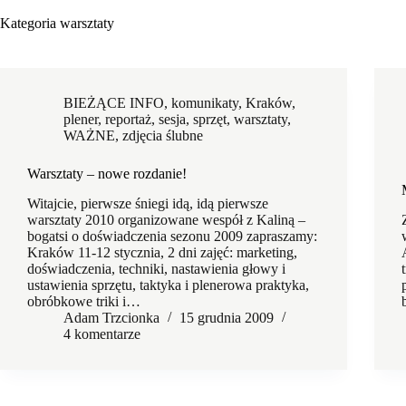
Kategoria
warsztaty
BIEŻĄCE INFO
,
komunikaty
,
Kraków
,
plener
,
reportaż
,
sesja
,
sprzęt
,
warsztaty
,
WAŻNE
,
zdjęcia ślubne
Warsztaty – nowe rozdanie!
Witajcie, pierwsze śniegi idą, idą pierwsze
warsztaty 2010 organizowane wespół z Kaliną –
bogatsi o doświadczenia sezonu 2009 zapraszamy:
Kraków 11-12 stycznia, 2 dni zajęć: marketing,
doświadczenia, techniki, nastawienia głowy i
ustawienia sprzętu, taktyka i plenerowa praktyka,
obróbkowe triki i…
Adam Trzcionka
15 grudnia 2009
4 komentarze