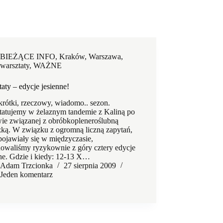
BIEŻĄCE INFO
,
Kraków
,
Warszawa
,
warsztaty
,
WAŻNE
aty – edycje jesienne!
krótki, rzeczowy, wiadomo.. sezon.
tatujemy w żelaznym tandemie z Kaliną po
wie związanej z obróbkopleneroślubną
zką. W związku z ogromną liczną zapytań,
pojawiały się w międzyczasie,
nowaliśmy ryzykownie z góry cztery edycje
nne. Gdzie i kiedy: 12-13 X…
Adam Trzcionka
27 sierpnia 2009
Jeden komentarz