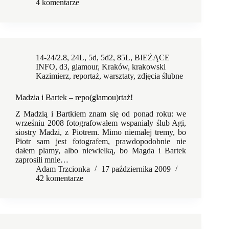
4 komentarze
14-24/2.8
,
24L
,
5d
,
5d2
,
85L
,
BIEŻĄCE
INFO
,
d3
,
glamour
,
Kraków
,
krakowski
Kazimierz
,
reportaż
,
warsztaty
,
zdjęcia ślubne
Madzia i Bartek – repo(glamou)rtaż!
Z Madzią i Bartkiem znam się od ponad roku: we
wrześniu 2008 fotografowałem wspaniały ślub Agi,
siostry Madzi, z Piotrem. Mimo niemałej tremy, bo
Piotr sam jest fotografem, prawdopodobnie nie
dałem plamy, albo niewielką, bo Magda i Bartek
zaprosili mnie…
Adam Trzcionka
17 października 2009
42 komentarze