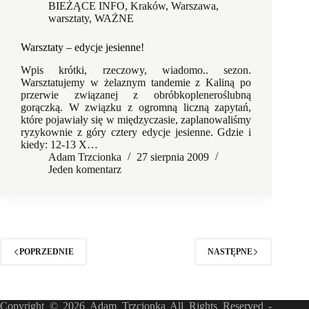
BIEŻĄCE INFO
,
Kraków
,
Warszawa
,
warsztaty
,
WAŻNE
Warsztaty – edycje jesienne!
Wpis krótki, rzeczowy, wiadomo.. sezon.
Warsztatujemy w żelaznym tandemie z Kaliną po
przerwie związanej z obróbkopleneroślubną
gorączką. W związku z ogromną liczną zapytań,
które pojawiały się w międzyczasie, zaplanowaliśmy
ryzykownie z góry cztery edycje jesienne. Gdzie i
kiedy: 12-13 X…
Adam Trzcionka
27 sierpnia 2009
Jeden komentarz
POPRZEDNIE
NASTĘPNE
Copyright © 2026 Adam Trzcionka All Rights Reserved -