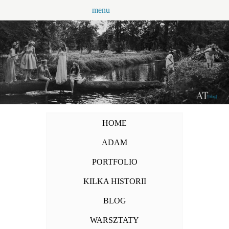
Przejdź
menu
do
treści
HOME
ADAM
PORTFOLIO
KILKA HISTORII
BLOG
WARSZTATY