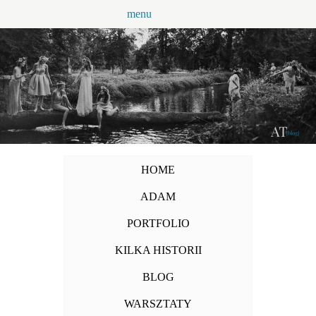
Przejdź
menu
do
treści
HOME
ADAM
PORTFOLIO
KILKA HISTORII
BLOG
WARSZTATY