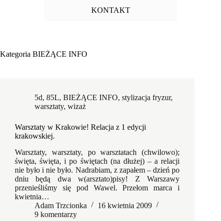
KONTAKT
Kategoria
BIEŻĄCE INFO
5d
,
85L
,
BIEŻĄCE INFO
,
stylizacja fryzur
,
warsztaty
,
wizaż
Warsztaty w Krakowie! Relacja z 1 edycji
krakowskiej.
Warsztaty, warsztaty, po warsztatach (chwilowo);
święta, święta, i po świętach (na dłużej) – a relacji
nie było i nie było. Nadrabiam, z zapałem – dzień po
dniu będą dwa w(arsztato)pisy! Z Warszawy
przenieśliśmy się pod Wawel. Przełom marca i
kwietnia…
Adam Trzcionka
16 kwietnia 2009
9 komentarzy