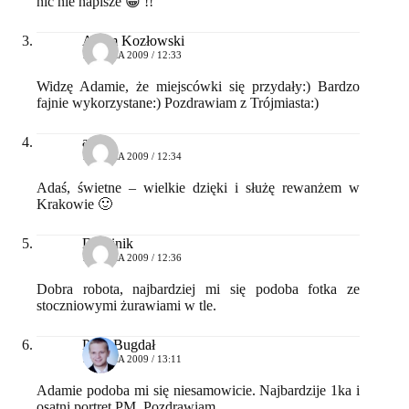
nic nie napisze 😀 !!
Adam Kozłowski
14 LIPCA 2009 / 12:33
Widzę Adamie, że miejscówki się przydały:) Bardzo
fajnie wykorzystane:) Pozdrawiam z Trójmiasta:)
adam
14 LIPCA 2009 / 12:34
Adaś, świetne – wielkie dzięki i służę rewanżem w
Krakowie 🙂
Dominik
14 LIPCA 2009 / 12:36
Dobra robota, najbardziej mi się podoba fotka ze
stoczniowymi żurawiami w tle.
Piotr Bugdał
14 LIPCA 2009 / 13:11
Adamie podoba mi się niesamowicie. Najbardzije 1ka i
osatni portret PM. Pozdrawiam