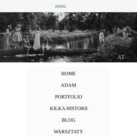
Przejdź
menu
do
treści
HOME
ADAM
PORTFOLIO
KILKA HISTORII
BLOG
WARSZTATY