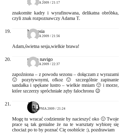
23 LIPCA 2009 / 21:17
znakomite kadry i wyrafinowana, delikatna obróbka,
czyli znak rozpoznawczy Adama T.
Małgosia
24 LIPCA 2009 / 21:56
Adam,świetna sesja,wielkie brawa!
studio navigo
31 LIPCA 2009 / 22:37
zapoźniona – z powodu sezonu – dołączam z wyrazami
🙂 pozytywnymi, ofkoz 🙂 szczególnie zapinanie
sandałka i spękane lustro – wielkie mniam 🙂 i morze,
które szczerzy spróchniałe zęby falochronu 😉
Arek
14 SIERPNIA 2009 / 21:24
Mogę tu wracać codziennie by nacieszyć oko 🙂 Twoje
prace są tak genialne że na te warsztaty wybiorę się
chociaż po to by poznać Cię osobiście :), pozdrawiam