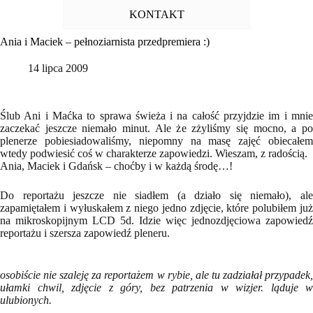
KONTAKT
Ania i Maciek – pełnoziarnista przedpremiera :)
14 lipca 2009
Ślub Ani i Maćka to sprawa świeża i na całość przyjdzie im i mnie
zaczekać jeszcze niemało minut. Ale że zżyliśmy się mocno, a po
plenerze pobiesiadowaliśmy, niepomny na masę zajęć obiecałem
wtedy podwiesić coś w charakterze zapowiedzi. Wieszam, z radością.
Ania, Maciek i Gdańsk – choćby i w każdą środę…!
Do reportażu jeszcze nie siadłem (a działo się niemało), ale
zapamiętałem i wyłuskałem z niego jedno zdjęcie, które polubiłem już
na mikroskopijnym LCD 5d. Idzie więc jednozdjęciowa zapowiedź
reportażu i szersza zapowiedź pleneru.
osobiście nie szaleję za reportażem w rybie, ale tu zadziałał przypadek,
ułamki chwil, zdjęcie z góry, bez patrzenia w wizjer. ląduje w
ulubionych.