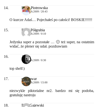
Basia Piotrowska
16 LIPCA 2009 / 20:43
O kurcze Adaś… Pojechałeś po całości! BOSKIE!!!!!!
Rafał Półgrabia
17 LIPCA 2009 / 0:10
Jedynka super a pozostałe … 🙂 też super, na ostatnim
widać, że plener się udał. pozdrawiam
Arek
18 LIPCA 2009 / 0:30
top shelf:)
ppiwowar
20 LIPCA 2009 / 15:00
niezwykle piktorialne nr2. bardzo mi się podoba,
gratuluję nastroju
Piotr Gajewski