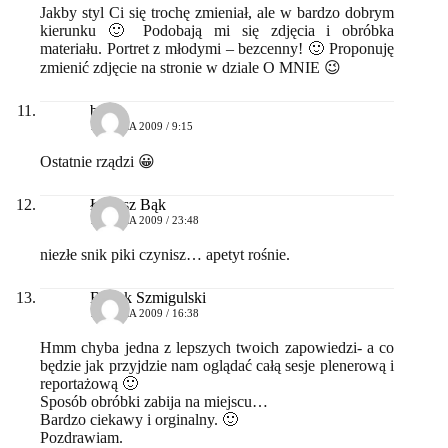
Jakby styl Ci się trochę zmieniał, ale w bardzo dobrym
kierunku 🙂 Podobają mi się zdjęcia i obróbka
materiału. Portret z młodymi – bezcenny! 🙂 Proponuję
zmienić zdjęcie na stronie w dziale O MNIE 😉
basia
15 LIPCA 2009 / 9:15
Ostatnie rządzi 😀
Łukasz Bąk
15 LIPCA 2009 / 23:48
niezłe snik piki czynisz… apetyt rośnie.
Bartek Szmigulski
16 LIPCA 2009 / 16:38
Hmm chyba jedna z lepszych twoich zapowiedzi- a co
będzie jak przyjdzie nam oglądać całą sesje plenerową i
reportażową 🙂
Sposób obróbki zabija na miejscu…
Bardzo ciekawy i orginalny. 🙂
Pozdrawiam.