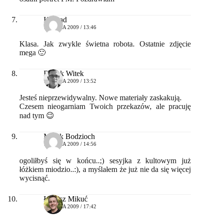
Konrad
14 LIPCA 2009 / 13:46
Klasa. Jak zwykle świetna robota. Ostatnie zdjęcie
mega 🙂
Bartek Witek
14 LIPCA 2009 / 13:52
Jesteś nieprzewidywalny. Nowe materiały zaskakują.
Czesem nieogarniam Twoich przekazów, ale pracuję
nad tym 😉
Marek Bodzioch
14 LIPCA 2009 / 14:56
ogoliłbyś się w końcu..;) sesyjka z kultowym już
łóżkiem miodzio..:), a myślałem że już nie da się więcej
wycisnąć.
Łukasz Mikuć
14 LIPCA 2009 / 17:42