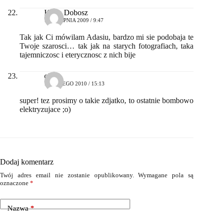
Kasia Dobosz
17 SIERPNIA 2009 / 9:47
Tak jak Ci mówilam Adasiu, bardzo mi sie podobaja te
Twoje szarosci… tak jak na starych fotografiach, taka
tajemniczosc i eterycznosc z nich bije
olga
19 LUTEGO 2010 / 15:13
super! tez prosimy o takie zdjatko, to ostatnie bombowo
elektryzujace ;o)
Dodaj komentarz
Twój adres email nie zostanie opublikowany.
Wymagane pola są
oznaczone
*
Nazwa
*