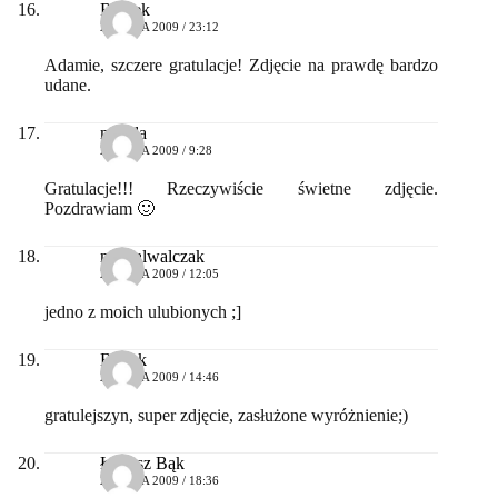
Remek
27 MAJA 2009 / 23:12
Adamie, szczere gratulacje! Zdjęcie na prawdę bardzo
udane.
magda
28 MAJA 2009 / 9:28
Gratulacje!!! Rzeczywiście świetne zdjęcie.
Pozdrawiam 🙂
michalwalczak
28 MAJA 2009 / 12:05
jedno z moich ulubionych ;]
Bartek
28 MAJA 2009 / 14:46
gratulejszyn, super zdjęcie, zasłużone wyróżnienie;)
Łukasz Bąk
28 MAJA 2009 / 18:36