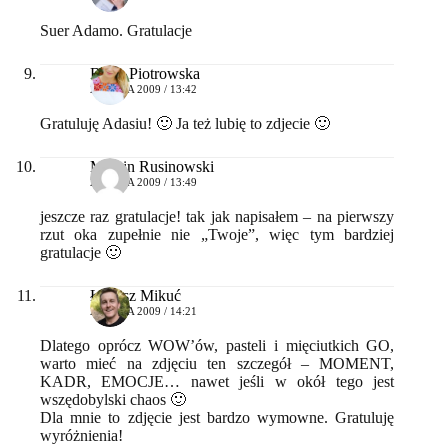
Suer Adamo. Gratulacje
Basia Piotrowska
27 MAJA 2009 / 13:42
Gratuluję Adasiu! 🙂 Ja też lubię to zdjecie 🙂
Marcin Rusinowski
27 MAJA 2009 / 13:49
jeszcze raz gratulacje! tak jak napisałem – na pierwszy
rzut oka zupełnie nie „Twoje”, więc tym bardziej
gratulacje 🙂
Łukasz Mikuć
27 MAJA 2009 / 14:21
Dlatego oprócz WOW’ów, pasteli i mięciutkich GO,
warto mieć na zdjęciu ten szczegół – MOMENT,
KADR, EMOCJE… nawet jeśli w okół tego jest
wszędobylski chaos 🙂
Dla mnie to zdjęcie jest bardzo wymowne. Gratuluję
wyróżnienia!