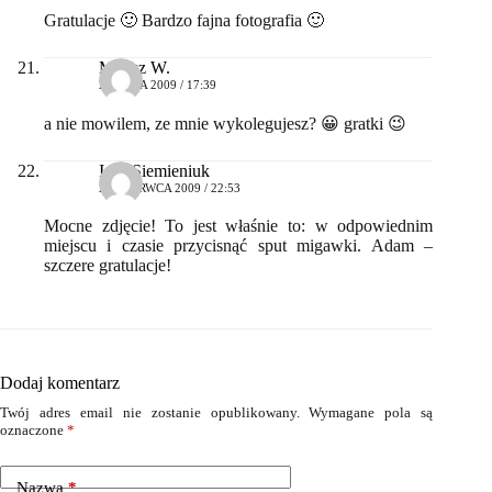
Gratulacje 🙂 Bardzo fajna fotografia 🙂
Milosz W.
29 MAJA 2009 / 17:39
a nie mowilem, ze mnie wykolegujesz? 😀 gratki 😉
Igor Siemieniuk
25 CZERWCA 2009 / 22:53
Mocne zdjęcie! To jest właśnie to: w odpowiednim
miejscu i czasie przycisnąć sput migawki. Adam –
szczere gratulacje!
Dodaj komentarz
Twój adres email nie zostanie opublikowany.
Wymagane pola są
oznaczone
*
Nazwa
*