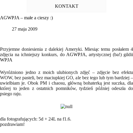
KONTAKT
AGWPJA – małe a cieszy :)
27 maja 2009
Przyjemne doniesienia z dalekiej Ameryki. Miesiąc temu posłałem 4
zdjęcia na ichniejszy konkurs, do
AGWPJA
, artystycznej (ba!) gildii
WPJA
Wyróżniono jedno z moich ulubionych zdjęć – zdjęcie bez efektu
WOW, bez pasteli, bez maciupkiej GO, ale bez tego lub tym bardziej –
uwielbiam je. Obok PM i chaosu, główną bohaterką jest suczka, dla
której to jeden z ostatnich pomników, tydzień później odeszła do
psiego raju.
dla fotografujących: 5d + 24L na f1.6.
pozdrawiam!