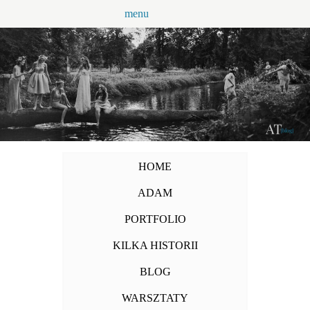
Przejdź
menu
do
treści
HOME
ADAM
PORTFOLIO
KILKA HISTORII
BLOG
WARSZTATY