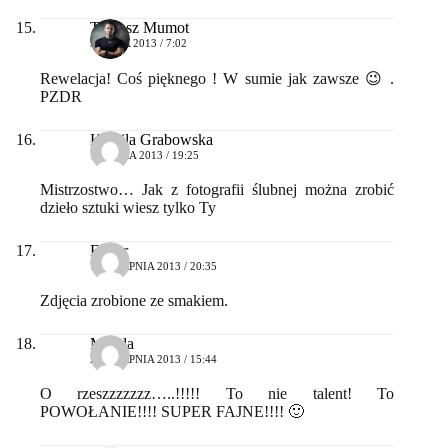
Tomasz Mumot
9 LIPCA 2013 / 7:02
Rewelacja! Coś pięknego ! W sumie jak zawsze 😉 .
PZDR
Kamila Grabowska
16 LIPCA 2013 / 19:25
Mistrzostwo… Jak z fotografii ślubnej można zrobić
dzieło sztuki wiesz tylko Ty
Edgar
18 SIERPNIA 2013 / 20:35
Zdjęcia zrobione ze smakiem.
Magda
24 SIERPNIA 2013 / 15:44
O rzeszzzzzzz…..!!!!! To nie talent! To
POWOŁANIE!!!! SUPER FAJNE!!!! 🙂