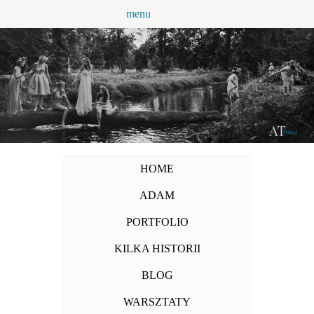
Przejdź
menu
do
treści
HOME
ADAM
PORTFOLIO
KILKA HISTORII
BLOG
WARSZTATY