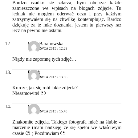
Bardzo rzadko się zdarza, bym obejrzał każde
zamieszczone we wpisach na blogach zdjęcie. Tu
jednak nie mogłem oderwać oczu i przy każdym
zatrzymywałem się na chwilkę kontemplując. Bardzo
dziękuję za te miłe doznania, jestem tu pierwszy raz
lecz na pewno nie ostatni.
MartaBaranowska
26 CZERWCA 2013 / 12:29
Nigdy nie zapomnę tych zdjęć…
Radek
26 CZERWCA 2013 / 13:36
Kurcze, jak się robi takie zdjęcia?…
Niesamowite! 🙂
Gosia
27 CZERWCA 2013 / 15:43
Znakomite zdjęcia. Takiego fotografa mieć na ślubie –
marzenie (mam nadzieję że się spełni we właściwym
czasie 😉 ) Pozdrawiam 🙂