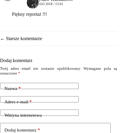
18 LUTEGO 2018 / 13:01
Piękny reportaż !!!
Nawigacja
← Starsze komentarze
komentarza
Dodaj komentarz
Twój adres email nie zostanie opublikowany.
Wymagane pola są
oznaczone
*
Nazwa
*
Adres e-mail
*
Witryna internetowa
Dodaj komentarz
*