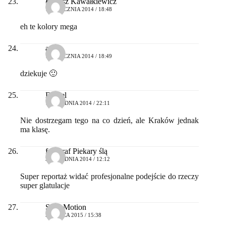
Łukasz Kawałkiewicz
18 STYCZNIA 2014 / 18:48
eh te kolory mega
adam
18 STYCZNIA 2014 / 18:49
dziekuje 🙂
Daniel
17 GRUDNIA 2014 / 22:11
Nie dostrzegam tego na co dzień, ale Kraków jednak
ma klasę.
fotograf Piekary ślą
30 GRUDNIA 2014 / 12:12
Super reportaż widać profesjonalne podejście do rzeczy
super glatulacje
Save Motion
5 MARCA 2015 / 15:38