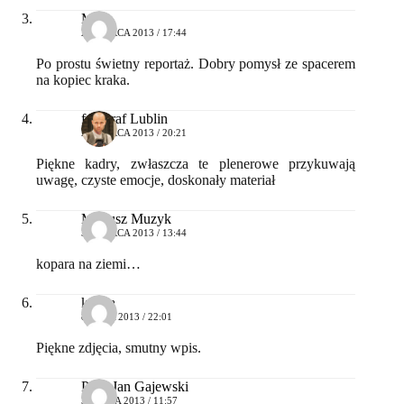
Maks
24 MARCA 2013 / 17:44
Po prostu świetny reportaż. Dobry pomysł ze spacerem
na kopiec kraka.
fotograf Lublin
28 MARCA 2013 / 20:21
Piękne kadry, zwłaszcza te plenerowe przykuwają
uwagę, czyste emocje, doskonały materiał
Mariusz Muzyk
31 MARCA 2013 / 13:44
kopara na ziemi…
kahpa
8 MAJA 2013 / 22:01
Piękne zdjęcia, smutny wpis.
Piotr Jan Gajewski
30 MAJA 2013 / 11:57