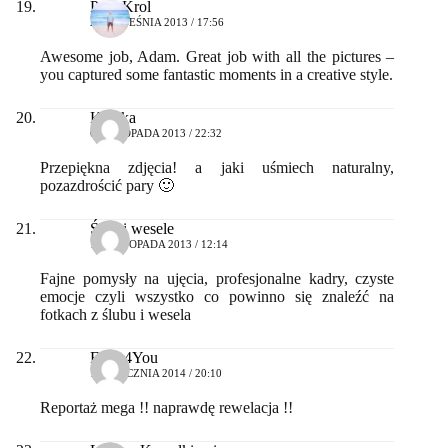
Paul Krol
24 WRZEŚNIA 2013 / 17:56
Awesome job, Adam. Great job with all the pictures –
you captured some fantastic moments in a creative style.
Kryska
6 LISTOPADA 2013 / 22:32
Przepiękna zdjęcia! a jaki uśmiech naturalny,
pozazdrościć pary 🙂
Ślub i wesele
11 LISTOPADA 2013 / 12:14
Fajne pomysły na ujęcia, profesjonalne kadry, czyste
emocje czyli wszystko co powinno się znaleźć na
fotkach z ślubu i wesela
Flash4You
14 STYCZNIA 2014 / 20:10
Reportaż mega !! naprawdę rewelacja !!