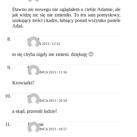
Dawno nic nowego nie oglądałem u ciebie Adamie, ale
jak widzę nic się nie zmieniło. To ten sam pomysłowy,
szukający treści i kadru, lubiący ponad wszystko pastele
Adaś.
admin
30 MAJA 2013 / 12:32
to się chyba nigdy nie zmieni. dziękuję 🙂
Qba
19 CZERWCA 2013 / 11:56
Krowiarki?
adam
21 CZERWCA 2013 / 20:59
a skąd, przemili ludzie!
Szymon
25 CZERWCA 2013 / 18:57